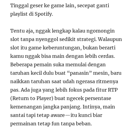
Tinggal geser ke game lain, secepat ganti
playlist di Spotify.
Tentu aja, nggak lengkap kalau ngomongin
slot tanpa nyenggol sedikit strategi. Walaupun
slot itu game keberuntungan, bukan berarti
kamu nggak bisa main dengan lebih cerdas.
Beberapa pemain suka memulai dengan
taruhan kecil dulu buat “panasin” mesin, baru
naikkan taruhan saat udah ngerasa ritmenya
pas. Ada juga yang lebih fokus pada fitur RTP
(Return to Player) buat ngecek persentase
kemenangan jangka panjang. Intinya, main
santai tapi tetap aware—itu kunci biar
permainan tetap fun tanpa beban.