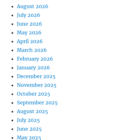
August 2026
July 2026
June 2026
May 2026
April 2026
March 2026
February 2026
January 2026
December 2025
November 2025
October 2025
September 2025
August 2025
July 2025
June 2025
May 2025