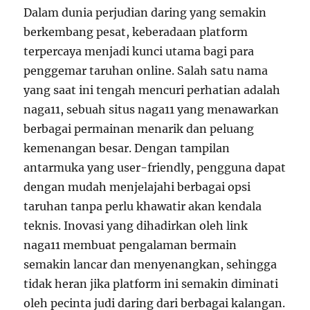
Dalam dunia perjudian daring yang semakin
berkembang pesat, keberadaan platform
terpercaya menjadi kunci utama bagi para
penggemar taruhan online. Salah satu nama
yang saat ini tengah mencuri perhatian adalah
naga11, sebuah situs naga11 yang menawarkan
berbagai permainan menarik dan peluang
kemenangan besar. Dengan tampilan
antarmuka yang user-friendly, pengguna dapat
dengan mudah menjelajahi berbagai opsi
taruhan tanpa perlu khawatir akan kendala
teknis. Inovasi yang dihadirkan oleh link
naga11 membuat pengalaman bermain
semakin lancar dan menyenangkan, sehingga
tidak heran jika platform ini semakin diminati
oleh pecinta judi daring dari berbagai kalangan.