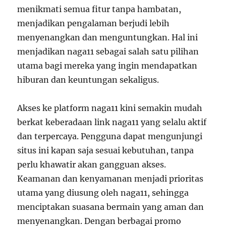
menikmati semua fitur tanpa hambatan,
menjadikan pengalaman berjudi lebih
menyenangkan dan menguntungkan. Hal ini
menjadikan naga11 sebagai salah satu pilihan
utama bagi mereka yang ingin mendapatkan
hiburan dan keuntungan sekaligus.
Akses ke platform naga11 kini semakin mudah
berkat keberadaan link naga11 yang selalu aktif
dan terpercaya. Pengguna dapat mengunjungi
situs ini kapan saja sesuai kebutuhan, tanpa
perlu khawatir akan gangguan akses.
Keamanan dan kenyamanan menjadi prioritas
utama yang diusung oleh naga11, sehingga
menciptakan suasana bermain yang aman dan
menyenangkan. Dengan berbagai promo