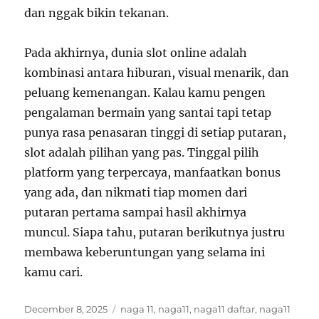
dan nggak bikin tekanan.
Pada akhirnya, dunia slot online adalah
kombinasi antara hiburan, visual menarik, dan
peluang kemenangan. Kalau kamu pengen
pengalaman bermain yang santai tapi tetap
punya rasa penasaran tinggi di setiap putaran,
slot adalah pilihan yang pas. Tinggal pilih
platform yang terpercaya, manfaatkan bonus
yang ada, dan nikmati tiap momen dari
putaran pertama sampai hasil akhirnya
muncul. Siapa tahu, putaran berikutnya justru
membawa keberuntungan yang selama ini
kamu cari.
Posted
Tags
December 8, 2025
naga 11
,
naga11
,
naga11 daftar
,
naga11