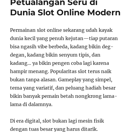
Petualangan Seru di
Saat
Main
Dunia Slot Online Modern
Slot
Gacor
Permainan slot online sekarang udah kayak
dunia kecil yang penuh kejutan—tiap putaran
bisa ngasih vibe berbeda, kadang bikin deg-
degan, kadang bikin senyum tipis, dan
kadang… ya bikin pengen coba lagi karena
hampir menang. Popularitas slot terus naik
bukan tanpa alasan. Gameplay yang simpel,
tema yang variatif, dan peluang hadiah besar
bikin banyak pemain betah nongkrong lama-
lama di dalamnya.
Di era digital, slot bukan lagi mesin fisik
dengan tuas besar yang harus ditarik.