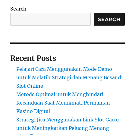
Menang
Search
di
Dunia
SEARCH
Slot
Online
Recent Posts
Pelajari Cara Menggunakan Mode Demo
untuk Melatih Strategi dan Menang Besar di
Slot Online
Metode Optimal untuk Menghindari
Kecanduan Saat Menikmati Permainan
Kasino Digital
Strategi Jitu Menggunakan Link Slot Gacor
untuk Meningkatkan Peluang Menang