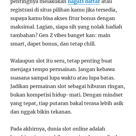
pentingnya melakukan
naga11 daftar
atau
registrasi di situs pilihan kamu jika tersedia,
supaya kamu bisa akses fitur bonus dengan
maksimal. Lagian, siapa sih yang nolak hadiah
tambahan? Gen Z vibes banget kan: main
smart, dapet bonus, dan tetap chill.
Walaupun slot itu seru, tetap penting buat
menjaga tempo permainan. Jangan kebawa
suasana sampai lupa waktu atau lupa batas.
Jadikan permainan slot sebagai hiburan ringan,
bukan kompetisi hidup-mati. Dengan mindset
yang tepat, tiap putaran bakal terasa lebih asik
dan nggak bikin tekanan.
Pada akhirnya, dunia slot online adalah