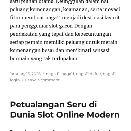
satu pilihan utama. Keunggulan dalam hal
peluang kemenangan, keamanan, serta inovasi
fitur membuat naga11 menjadi destinasi favorit
para penggemar slot gacor. Dengan
pendekatan yang tepat dan keberuntungan,
setiap pemain memiliki peluang untuk meraih
kemenangan besar dan menikmati sensasi
bermain yang tak terlupakan.
Posted
Tags
January 15, 2026
naga 11
,
naga11
,
naga11 daftar
,
naga11
on
on
login
Leave a comment
Tips
Mengelola
Emosi
Petualangan Seru di
Saat
Main
Dunia Slot Online Modern
Slot
Gacor