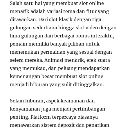
Salah satu hal yang membuat slot online
menarik adalah variasi tema dan fitur yang
ditawarkan. Dari slot klasik dengan tiga
gulungan sederhana hingga slot video dengan
lima gulungan dan berbagai bonus interaktif,
pemain memiliki banyak pilihan untuk
menemukan permainan yang sesuai dengan
selera mereka. Animasi menarik, efek suara
yang memukau, dan peluang mendapatkan
kemenangan besar membuat slot online
menjadi hiburan yang sulit ditinggalkan.
Selain hiburan, aspek keamanan dan
kenyamanan juga menjadi pertimbangan
penting. Platform terpercaya biasanya
menawarkan sistem deposit dan penarikan