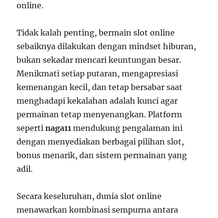
online.
Tidak kalah penting, bermain slot online
sebaiknya dilakukan dengan mindset hiburan,
bukan sekadar mencari keuntungan besar.
Menikmati setiap putaran, mengapresiasi
kemenangan kecil, dan tetap bersabar saat
menghadapi kekalahan adalah kunci agar
permainan tetap menyenangkan. Platform
seperti
naga11
mendukung pengalaman ini
dengan menyediakan berbagai pilihan slot,
bonus menarik, dan sistem permainan yang
adil.
Secara keseluruhan, dunia slot online
menawarkan kombinasi sempurna antara